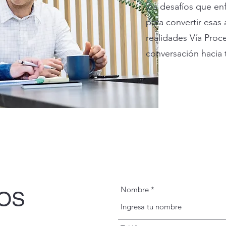
los desafíos que en
para convertir esas
realidades Vía Pro
conversación hacia 
Nombre
OS