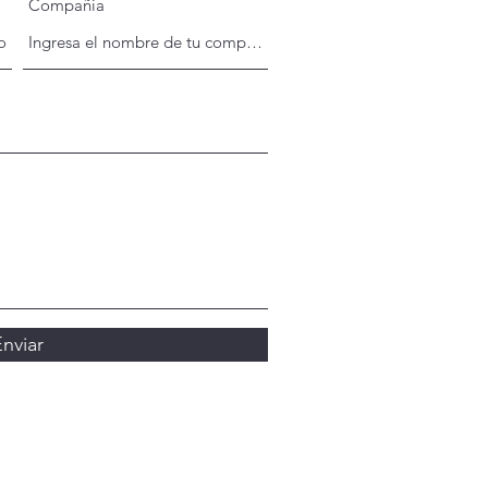
Compañia
nviar